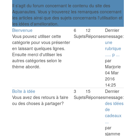
Il s'agit du forum concernant le contenu du site des
Aquanautes. Vous y trouverez les remarques concernant
les articles ainsi que des sujets concernants l'utilisation et
les idées d'amélioration.
Bienvenue
6
12
Dernier
Vous pouvez utiliser cette
Sujets
Réponses
message:
catégorie pour vous présenter
une
en laissant quelques lignes.
rubrique
Ensuite merci d'utiliser les
..... p ...
autres catégories selon le
par
thème abordé.
Marjorie
04 Mar
2016
14:25
Boîte à idée
3
15
Dernier
Vous avez des retours à faire
Sujets
Réponses
message:
ou des choses à partager?
des idées
de
cadeaux
...
par
sjamme